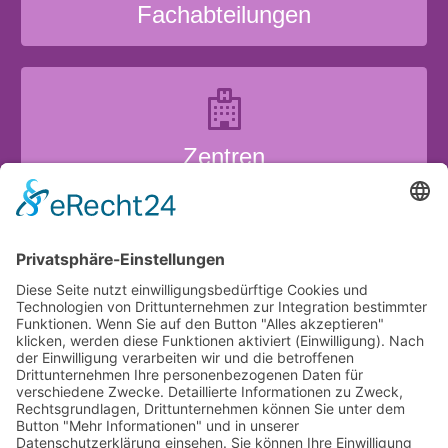
Fachabteilungen
Zentren
Krankenhausaufenthalt
Über uns