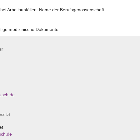
 bei Arbeitsunfällen: Name der Berufsgenossenschaft
htige medizinische Dokumente
er
tzsch.de
esetzt
04
sch.de