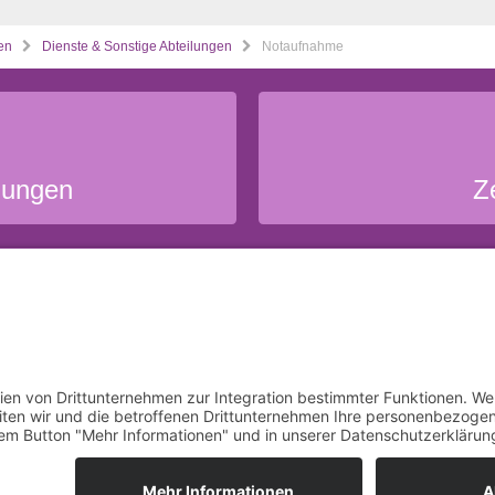
en
Dienste & Sonstige Abteilungen
Notaufnahme
lungen
Z
ufenthalt
Üb
Copyright © 2026 Klinikum Obergöltzsch Rodewisch, Vogtlandkreis. Al
Startseite
Impressum
Datenschutz
Cookie-Einstellungen
Suche